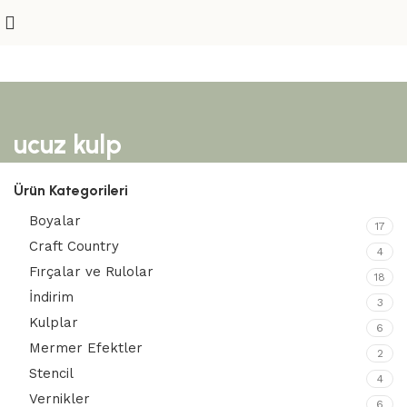
ucuz kulp
Ürün Kategorileri
Boyalar
17
Craft Country
4
Fırçalar ve Rulolar
18
İndirim
3
Kulplar
6
Mermer Efektler
2
Stencil
4
Vernikler
6